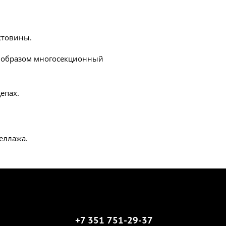
стовины.
им образом многосекционный
епах.
еллажа.
+7 351 751-29-37