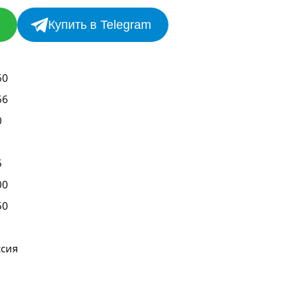
Купить в Telegram
60
66
0
5
00
50
ссия