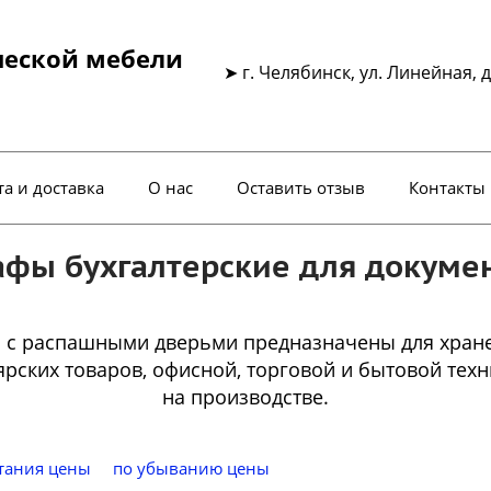
ческой мебели
➤ г. Челябинск, ул. Линейная, д
а и доставка
О нас
Оставить отзыв
Контакты
фы бухгалтерские для докуме
 с распашными дверьми предназначены для хран
ярских товаров, офисной, торговой и бытовой техн
на производстве.
стания цены
по убыванию цены