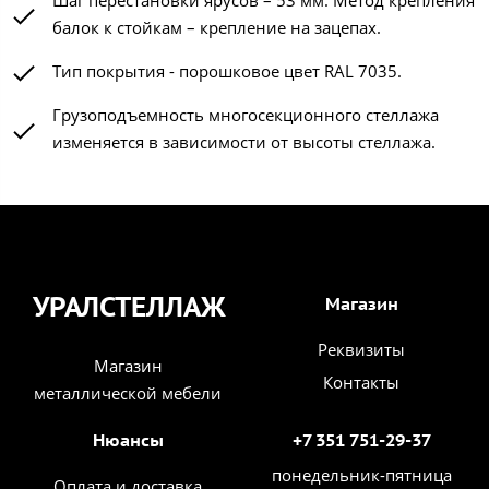
Шаг перестановки ярусов – 53 мм. Метод крепления
балок к стойкам – крепление на зацепах.
Тип покрытия - порошковое цвет RAL 7035.
Грузоподъемность многосекционного стеллажа
изменяется в зависимости от высоты стеллажа.
УРАЛСТЕЛЛАЖ
Магазин
Реквизиты
Магазин
Контакты
металлической мебели
Нюансы
+7 351 751-29-37
понедельник-пятница
Оплата и доставка