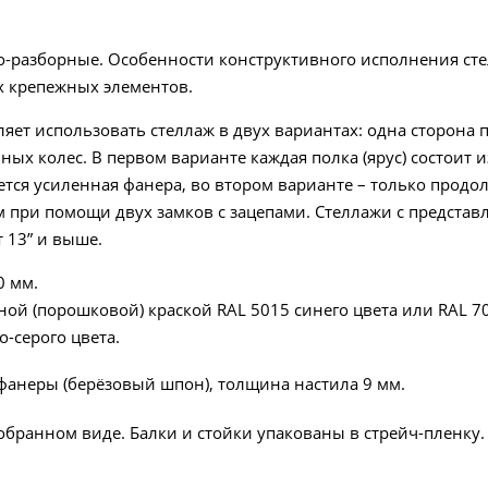
о-разборные. Особенности конструктивного исполнения ст
х крепежных элементов.
ет использовать стеллаж в двух вариантах: одна сторона п
ных колес. В первом варианте каждая полка (ярус) состоит
ется усиленная фанера, во втором варианте – только продо
ам при помощи двух замков с зацепами. Стеллажи с предст
 13” и выше.
0 мм.
й (порошковой) краской RAL 5015 синего цвета или RAL 703
-серого цвета.
фанеры (берёзовый шпон), толщина настила 9 мм.
зобранном виде. Балки и стойки упакованы в стрейч-пленку.