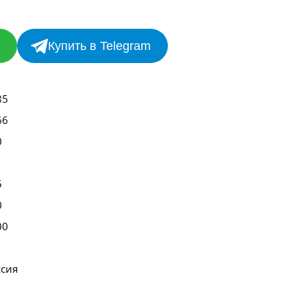
Купить в Telegram
85
66
0
5
0
00
ссия