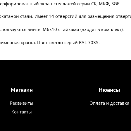
а перфорированный экран стеллажей серии СК, МКФ, SGR.
окатаной стали. Имеет 14 отверстий для размещения отверто
спользуются винты М6х10 с гайками (входят в комплект).
имерная краска. Цвет светло-серый RAL 7035.
Магазин
Нюансы
Реквизиты
Оплата и доставка
Контакты